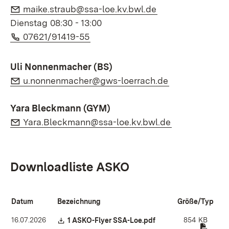
E-Mail:
(Öffnet in neuem
maike.straub@ssa-loe.kv.bwl.de
Dienstag 08:30 - 13:00
Telefon:
(Öffnet in neuem Fenster)
07621/91419-55
Uli Nonnenmacher (BS)
E-Mail:
(Öffnet in neu
u.nonnenmacher@gws-loerrach.de
Yara Bleckmann (GYM)
E-Mail:
(Öffnet in ne
Yara.Bleckmann@ssa-loe.kv.bwl.de
Downloadliste ASKO
Datum
Bezeichnung
Größe/Typ
16.07.2026
854 KB
Download:
1 ASKO-Flyer SSA-Loe.pdf
(Öffnet in neuem Fens