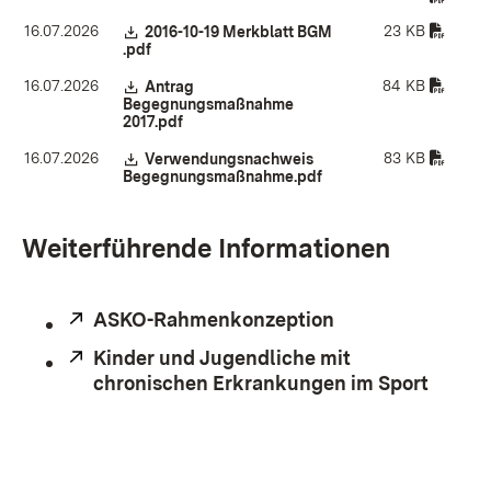
16.07.2026
23 KB
Download:
2016-10-19 Merkblatt BGM
.pdf
(Öffnet in neuem Fenster)
16.07.2026
84 KB
Download:
Antrag
Begegnungsmaßnahme
2017.pdf
(Öffnet in neuem Fenster)
16.07.2026
83 KB
Download:
Verwendungsnachweis
Begegnungsmaßnahme.pdf
(Öffnet in neuem Fenste
Weiterführende Informationen
Extern:
ASKO-Rahmenkonzeption
(Öffnet in neuem
Extern:
Kinder und Jugendliche mit
chronischen Erkrankungen im Sport
(Öffne