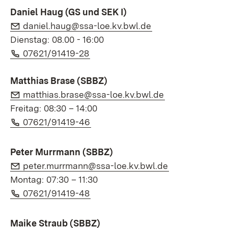
Daniel Haug (GS und SEK I)
E-Mail:
(Öffnet in neuem 
daniel.haug@ssa-loe.kv.bwl.de
Dienstag: 08.00 - 16:00
Telefon:
(Öffnet in neuem Fenster)
07621/91419-28
Matthias Brase (SBBZ)
E-Mail:
(Öffnet in neu
matthias.brase@ssa-loe.kv.bwl.de
Freitag: 08:30 – 14:00
Telefon:
(Öffnet in neuem Fenster)
07621/91419-46
Peter Murrmann (SBBZ)
E-Mail:
(Öffnet in neu
peter.murrmann@ssa-loe.kv.bwl.de
Montag: 07:30 – 11:30
Telefon:
(Öffnet in neuem Fenster)
07621/91419-48
Maike Straub (SBBZ)