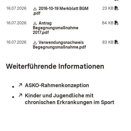
16.07.2026
23 KB
Download:
2016-10-19 Merkblatt BGM
.pdf
(Öffnet in neuem Fenster)
16.07.2026
84 KB
Download:
Antrag
Begegnungsmaßnahme
2017.pdf
(Öffnet in neuem Fenster)
16.07.2026
83 KB
Download:
Verwendungsnachweis
Begegnungsmaßnahme.pdf
(Öffnet in neuem Fenste
Weiterführende Informationen
Extern:
ASKO-Rahmenkonzeption
(Öffnet in neuem
Extern:
Kinder und Jugendliche mit
chronischen Erkrankungen im Sport
(Öffne