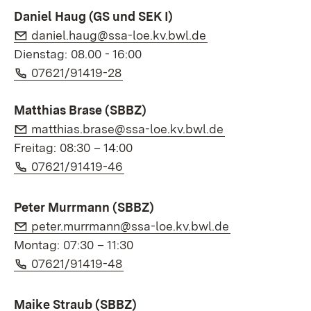
Daniel Haug (GS und SEK I)
E-Mail:
(Öffnet in neuem 
daniel.haug@ssa-loe.kv.bwl.de
Dienstag: 08.00 - 16:00
Telefon:
(Öffnet in neuem Fenster)
07621/91419-28
Matthias Brase (SBBZ)
E-Mail:
(Öffnet in neu
matthias.brase@ssa-loe.kv.bwl.de
Freitag: 08:30 – 14:00
Telefon:
(Öffnet in neuem Fenster)
07621/91419-46
Peter Murrmann (SBBZ)
E-Mail:
(Öffnet in neu
peter.murrmann@ssa-loe.kv.bwl.de
Montag: 07:30 – 11:30
Telefon:
(Öffnet in neuem Fenster)
07621/91419-48
Maike Straub (SBBZ)