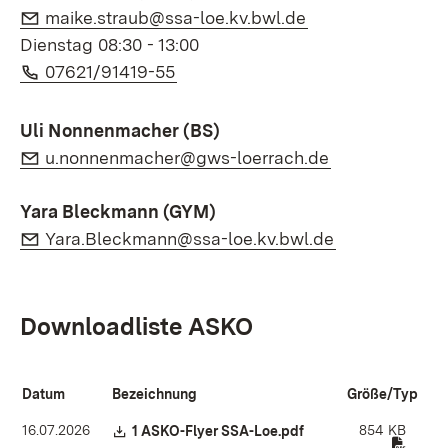
E-Mail:
(Öffnet in neuem
maike.straub@ssa-loe.kv.bwl.de
Dienstag 08:30 - 13:00
Telefon:
(Öffnet in neuem Fenster)
07621/91419-55
Uli Nonnenmacher (BS)
E-Mail:
(Öffnet in neu
u.nonnenmacher@gws-loerrach.de
Yara Bleckmann (GYM)
E-Mail:
(Öffnet in ne
Yara.Bleckmann@ssa-loe.kv.bwl.de
Downloadliste ASKO
Datum
Bezeichnung
Größe/Typ
16.07.2026
854 KB
Download:
1 ASKO-Flyer SSA-Loe.pdf
(Öffnet in neuem Fens