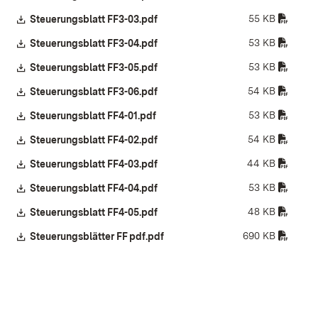
55 KB
Download:
Steuerungsblatt FF3-03.pdf
(Öffnet in neuem Fenster)
53 KB
Download:
Steuerungsblatt FF3-04.pdf
(Öffnet in neuem Fenster)
53 KB
Download:
Steuerungsblatt FF3-05.pdf
(Öffnet in neuem Fenster)
54 KB
Download:
Steuerungsblatt FF3-06.pdf
(Öffnet in neuem Fenster)
53 KB
Download:
Steuerungsblatt FF4-01.pdf
(Öffnet in neuem Fenster)
54 KB
Download:
Steuerungsblatt FF4-02.pdf
(Öffnet in neuem Fenster)
44 KB
Download:
Steuerungsblatt FF4-03.pdf
(Öffnet in neuem Fenster)
53 KB
Download:
Steuerungsblatt FF4-04.pdf
(Öffnet in neuem Fenster)
48 KB
Download:
Steuerungsblatt FF4-05.pdf
(Öffnet in neuem Fenster)
690 KB
Download:
Steuerungsblätter FF pdf.pdf
(Öffnet in neuem Fenster)