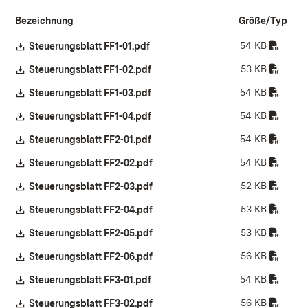
Bezeichnung
Größe/Typ
54 KB
Download:
Steuerungsblatt FF1-01.pdf
(Öffnet in neuem Fenster)
53 KB
Download:
Steuerungsblatt FF1-02.pdf
(Öffnet in neuem Fenster)
54 KB
Download:
Steuerungsblatt FF1-03.pdf
(Öffnet in neuem Fenster)
54 KB
Download:
Steuerungsblatt FF1-04.pdf
(Öffnet in neuem Fenster)
54 KB
Download:
Steuerungsblatt FF2-01.pdf
(Öffnet in neuem Fenster)
54 KB
Download:
Steuerungsblatt FF2-02.pdf
(Öffnet in neuem Fenster)
52 KB
Download:
Steuerungsblatt FF2-03.pdf
(Öffnet in neuem Fenster)
53 KB
Download:
Steuerungsblatt FF2-04.pdf
(Öffnet in neuem Fenster)
53 KB
Download:
Steuerungsblatt FF2-05.pdf
(Öffnet in neuem Fenster)
56 KB
Download:
Steuerungsblatt FF2-06.pdf
(Öffnet in neuem Fenster)
54 KB
Download:
Steuerungsblatt FF3-01.pdf
(Öffnet in neuem Fenster)
56 KB
Download:
Steuerungsblatt FF3-02.pdf
(Öffnet in neuem Fenster)