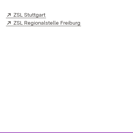
Extern:
(Öffnet in neuem Fenster)
ZSL Stuttgart
Extern:
(Öffnet in neuem Fens
ZSL Regionalstelle Freiburg