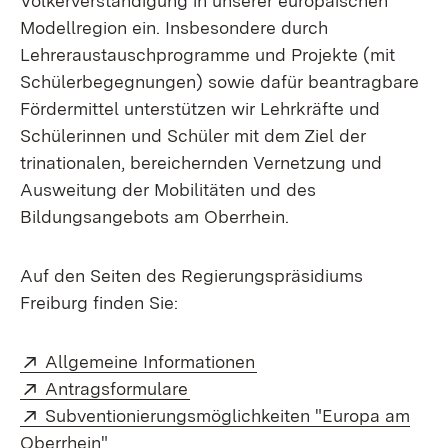
Völkerverständigung in unserer europäischen
Modellregion ein. Insbesondere durch
Lehreraustauschprogramme und Projekte (mit
Schülerbegegnungen) sowie dafür beantragbare
Fördermittel unterstützen wir Lehrkräfte und
Schülerinnen und Schüler mit dem Ziel der
trinationalen, bereichernden Vernetzung und
Ausweitung der Mobilitäten und des
Bildungsangebots am Oberrhein.
Auf den Seiten des Regierungspräsidiums
Freiburg finden Sie:
Extern:
(Öffnet in neuem Fenst
Allgemeine Informationen
Extern:
(Öffnet in neuem Fenster)
Antragsformulare
Extern:
Subventionierungsmöglichkeiten "Europa am
(Öffnet in neuem Fenster)
Oberrhein"