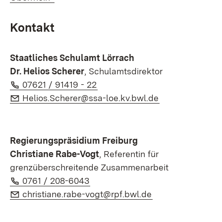
Kontakt
Staatliches Schulamt Lörrach
Dr. Helios Scherer
, Schulamtsdirektor
Telefon:
(Öffnet in neuem Fenster)
07621 / 91419 - 22
E-Mail:
(Öffnet in neue
Helios.Scherer@ssa-loe.kv.bwl.de
Regierungspräsidium Freiburg
Christiane Rabe-Vogt
, Referentin für
grenzüberschreitende Zusammenarbeit
Telefon:
(Öffnet in neuem Fenster)
0761 / 208-6043
E-Mail:
(Öffnet in neuem
christiane.rabe-vogt@rpf.bwl.de