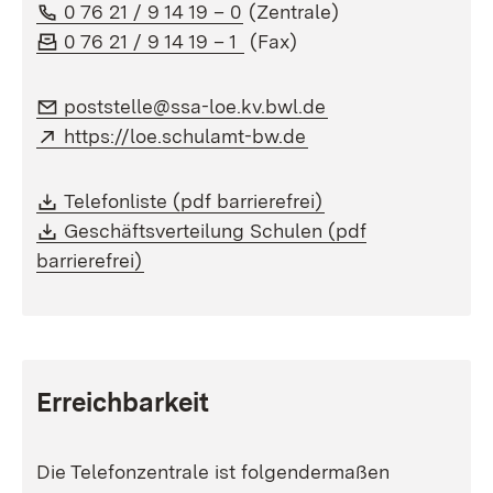
Telefon:
(Öffnet in neuem Fenster)
0 76 21 / 9 14 19 – 0
(Zentrale)
Fax:
(Öffnet in neuem Fenster)
0 76 21 / 9 14 19 – 1
(Fax)
E-Mail:
(Öffnet in neuem F
poststelle@ssa-loe.kv.bwl.de
Extern:
(Öffnet in neuem Fen
https://loe.schulamt-bw.de
Download:
(Öffnet in neuem F
Telefonliste (pdf barrierefrei)
Download:
Geschäftsverteilung Schulen (pdf
(Öffnet in neuem Fenster)
barrierefrei)
Erreichbarkeit
Die Telefonzentrale ist folgendermaßen