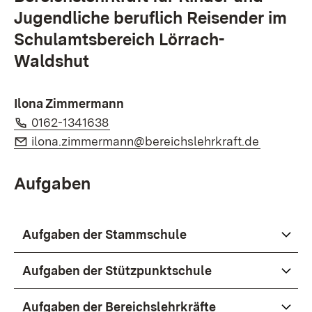
Jugendliche beruflich Reisender im
Schulamtsbereich Lörrach-
Waldshut
Ilona Zimmermann
Telefon:
(Öffnet in neuem Fenster)
0162-1341638
E-Mail:
(Öffnet i
ilona.zimmermann@bereichslehrkraft.de
Aufgaben
Aufgaben der Stammschule
Aufgaben der Stützpunktschule
Aufgaben der Bereichslehrkräfte