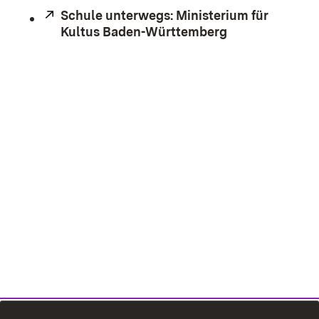
Extern:
Schule unterwegs: Ministerium für
Kultus Baden-Württemberg
(Öffnet in neu