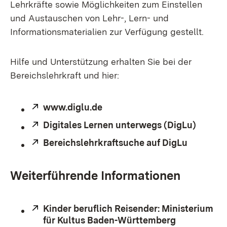
Lehrkräfte sowie Möglichkeiten zum Einstellen
und Austauschen von Lehr-, Lern- und
Informationsmaterialien zur Verfügung gestellt.
Hilfe und Unterstützung erhalten Sie bei der
Bereichslehrkraft und hier:
Extern:
www.diglu.de
(Öffnet in neuem Fenster)
Extern:
Digitales Lernen unterwegs (DigLu)
Extern:
Bereichslehrkraftsuche auf DigLu
(Öffnet 
Weiterführende Informationen
Extern:
Kinder beruflich Reisender: Ministerium
für Kultus Baden-Württemberg
(Öffnet in 