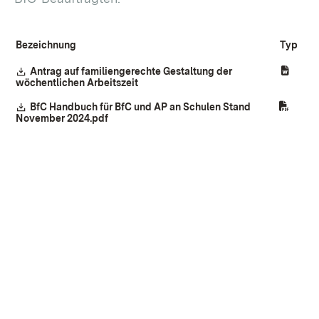
Bezeichnung
Typ
Download:
Antrag auf familiengerechte Gestaltung der
wöchentlichen Arbeitszeit
(Öffnet in neuem Fenster)
Download:
BfC Handbuch für BfC und AP an Schulen Stand
November 2024.pdf
(Öffnet in neuem Fenster)