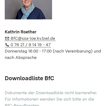
Kathrin Roether
E-Mail:
(Öffnet in neuem Fenster)
BfC@ssa-loe.kv.bwl.de
Telefon:
(Öffnet in neuem Fenster)
0 76 21 / 9 14 19 - 47
Donnerstag 16:00 - 17:00 (nach Vereinbarung) und
nach Absprache
Downloadliste BfC
Dokumente der Downloadliste nicht barrierefrei.
Für Informationen wenden Sie sich bitte an die
BfC-Beauftragten.