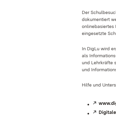
Der Schulbesuch
dokumentiert we
onlinebasiertes
eingesetzte Sch
In DigLu wird e
als Information
und Lehrkräfte 
und Informations
Hilfe und Unters
Extern:
www.di
Extern:
Digital