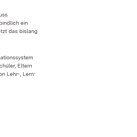
uss
indlich ein
tzt das bislang
kationssystem
hüler, Eltern
n Lehr-, Lern-