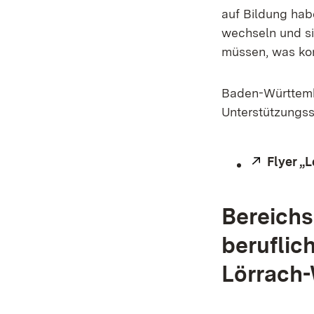
auf Bildung habe
wechseln und si
müssen, was kon
Baden-Württember
Unterstützungss
Extern:
Flyer „
Bereichs
beruflic
Lörrach