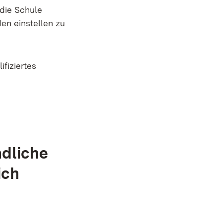
 die Schule
en einstellen zu
fiziertes
ndliche
ich