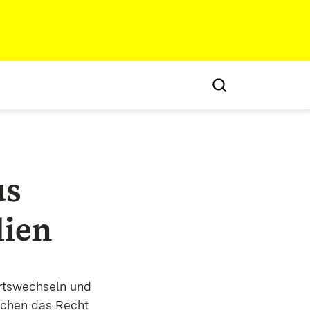
us
lien
Ortswechseln und
lichen das Recht