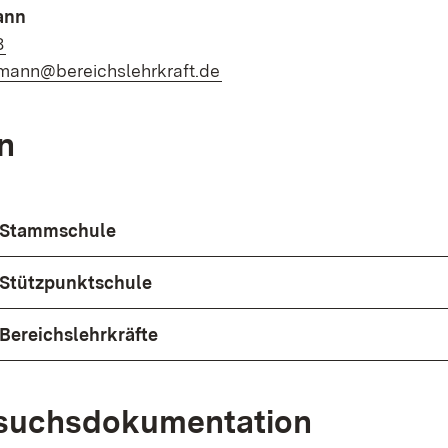
ann
(Öffnet in neuem Fenster)
8
(Öffnet in neuem Fenster)
mann@bereichslehrkraft.de
n
 Stammschule
 Stützpunktschule
Bereichslehrkräfte
suchsdokumentation