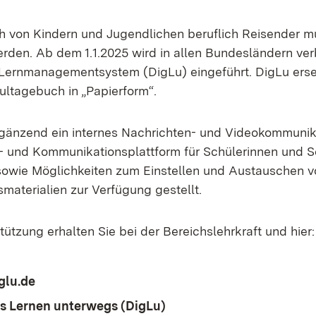
 von Kindern und Jugendlichen beruflich Reisender m
rden. Ab dem 1.1.2025 wird in allen Bundesländern verb
 Lernmanagementsystem (DigLu) eingeführt. DigLu erse
ultagebuch in „Papierform“.
rgänzend ein internes Nachrichten- und Videokommuni
s- und Kommunikationsplattform für Schülerinnen und Sc
sowie Möglichkeiten zum Einstellen und Austauschen vo
materialien zur Verfügung gestellt.
tützung erhalten Sie bei der Bereichslehrkraft und hier:
glu.de
(Öffnet in neuem Fenster)
es Lernen unterwegs (DigLu)