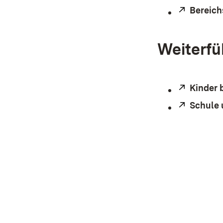
Extern:
Bereich
Weiterfü
Extern:
Kinder 
Extern:
Schule 