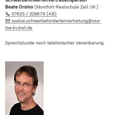
Beate Orsino
(Montfort-Realschule Zell i.W.)
Telefon:
(Öffnet in neuem Fenster)
07625 / 328679 (AB)
E-Mail:
ssaloe.schwerbehindertenvertretung@ssa-
(Öffnet in neuem Fenster)
loe.kv.bwl.de
Sprechstunde nach telefonischer Vereinbarung.