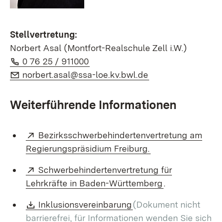
Stellvertretung:
Norbert Asal (Montfort-Realschule Zell i.W.)
Telefon:
(Öffnet in neuem Fenster)
0 76 25 / 911000
E-Mail:
(Öffnet in neuem 
norbert.asal@ssa-loe.kv.bwl.de
Weiterführende Informationen
Extern:
Bezirksschwerbehindertenvertretung am
(Öffnet in neuem 
Regierungspräsidium Freiburg.
Extern:
Schwerbehindertenvertretung für
(Öffnet in neu
Lehrkräfte in Baden-Württemberg
.
Download:
(Öffnet in neuem Fens
Inklusionsvereinbarung
(Dokument nicht
barrierefrei, für Informationen wenden Sie sich