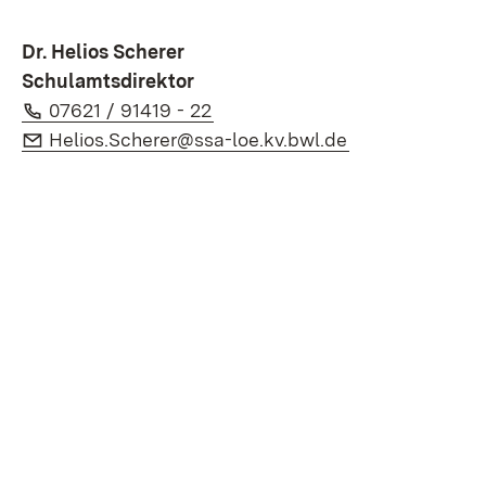
Dr. Helios Scherer
Schulamtsdirektor
Telefon:
(Öffnet in neuem Fenster)
07621 / 91419 - 22
E-Mail:
(Öffnet in neue
Helios.Scherer@ssa-loe.kv.bwl.de