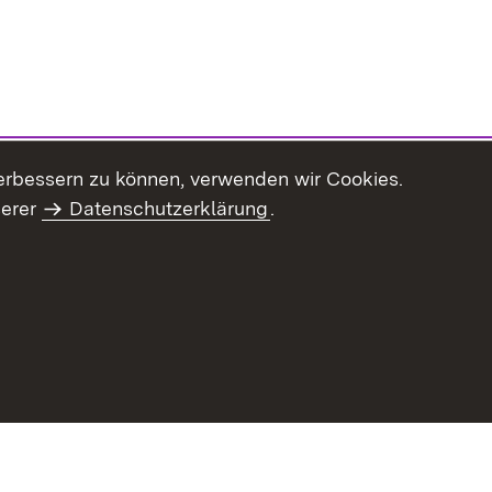
erbessern zu können, verwenden wir Cookies.
serer
Datenschutzerklärung
.
haltsübersicht
Kontakt
Impressum
Datenschutz
Benut