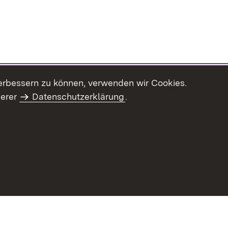
erbessern zu können, verwenden wir Cookies.
serer
Datenschutzerklärung
.
haltsübersicht
Kontakt
Impressum
Datenschutz
Benut