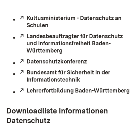
Extern:
Kultusministerium - Datenschutz an
Schulen
(Öffnet in neuem Fenster)
Extern:
Landesbeauftragter für Datenschutz
und Informationsfreiheit Baden-
Württemberg
(Öffnet in neuem Fenster)
Extern:
Datenschutzkonferenz
(Öffnet in neuem Fe
Extern:
Bundesamt für Sicherheit in der
Informationstechnik
(Öffnet in neuem Fenst
Extern:
Lehrerfortbildung Baden-Württemberg
(Öf
Downloadliste Informationen
Datenschutz