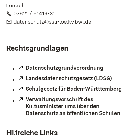
Lörrach
Telefon:
(Öffnet in neuem Fenster)
07621 / 91419-31
E-Mail:
(Öffnet in neuem 
datenschutz@ssa-loe.kv.bwl.de
Rechtsgrundlagen
Extern:
Datenschutzgrundverordnung
(Öffnet in n
Extern:
Landesdatenschutzgesetz (LDSG)
(Öffnet 
Extern:
Schulgesetz für Baden-Württtemberg
(Öffn
Extern:
Verwaltungsvorschrift des
Kultusministeriums über den
Datenschutz an öffentlichen Schulen
(Öffn
Hilfreiche Links