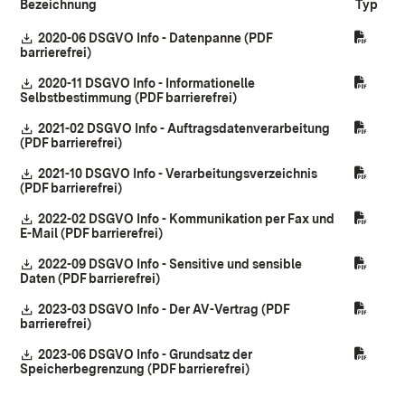
Bezeichnung
Typ
Download:
2020-06 DSGVO Info - Datenpanne (PDF
barrierefrei)
(Öffnet in neuem Fenster)
Download:
2020-11 DSGVO Info - Informationelle
Selbstbestimmung (PDF barrierefrei)
(Öffnet in neuem Fenster)
Download:
2021-02 DSGVO Info - Auftragsdatenverarbeitung
(PDF barrierefrei)
(Öffnet in neuem Fenster)
Download:
2021-10 DSGVO Info - Verarbeitungsverzeichnis
(PDF barrierefrei)
(Öffnet in neuem Fenster)
Download:
2022-02 DSGVO Info - Kommunikation per Fax und
E-Mail (PDF barrierefrei)
(Öffnet in neuem Fenster)
Download:
2022-09 DSGVO Info - Sensitive und sensible
Daten (PDF barrierefrei)
(Öffnet in neuem Fenster)
Download:
2023-03 DSGVO Info - Der AV-Vertrag (PDF
barrierefrei)
(Öffnet in neuem Fenster)
Download:
2023-06 DSGVO Info - Grundsatz der
Speicherbegrenzung (PDF barrierefrei)
(Öffnet in neuem Fenster)